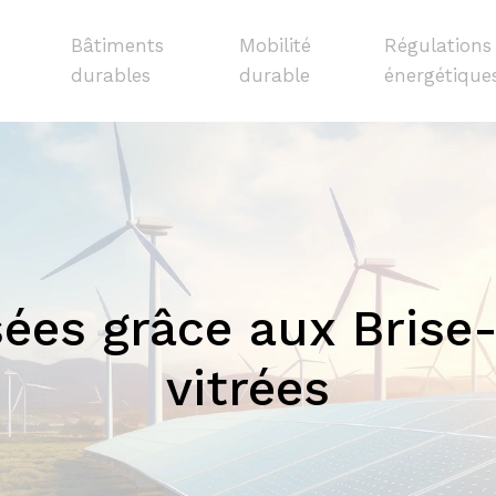
Bâtiments
Mobilité
Régulations
durables
durable
énergétique
ées grâce aux Brise-
vitrées