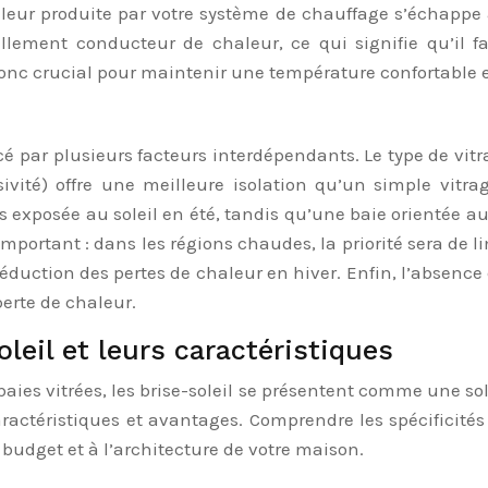
leur produite par votre système de chauffage s’échappe à t
llement conducteur de chaleur, ce qui signifie qu’il fac
 donc crucial pour maintenir une température confortable 
é par plusieurs facteurs interdépendants. Le type de vitr
vité) offre une meilleure isolation qu’un simple vitrag
 exposée au soleil en été, tandis qu’une baie orientée a
important : dans les régions chaudes, la priorité sera de l
a réduction des pertes de chaleur en hiver. Enfin, l’absenc
perte de chaleur.
leil et leurs caractéristiques
aies vitrées, les brise-soleil se présentent comme une solu
actéristiques et avantages. Comprendre les spécificités 
e budget et à l’architecture de votre maison.