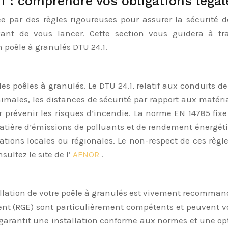
f : comprendre vos obligations légal
ée par des règles rigoureuses pour assurer la sécurité
ant de vous lancer. Cette section vous guidera à tra
n poêle à granulés DTU 24.1.
des poêles à granulés. Le DTU 24.1, relatif aux conduits de
nimales, les distances de sécurité par rapport aux matéri
ur prévenir les risques d’incendie. La norme EN 14785 fix
re d’émissions de polluants et de rendement énergétiqu
ations locales ou régionales. Le non-respect de ces règl
sultez le site de l’
AFNOR
.
tallation de votre poêle à granulés est vivement recommandé
t (RGE) sont particulièrement compétents et peuvent vous
 garantit une installation conforme aux normes et une op