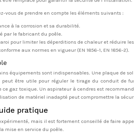
tre remplacé pour garantir la sécurité de l’installation.
rez-vous de prendre en compte les éléments suivants :
ance à la corrosion et sa durabilité.
é par le fabricant du poêle.
aroi pour limiter les déperditions de chaleur et réduire l
st conforme aux normes en vigueur (EN 1856-1, EN 1856-2).
ble
ains équipements sont indispensables. Une plaque de sol 
ge peut être utile pour réguler le tirage du conduit d
e ce gaz toxique. Un aspirateur à cendres est recommandé
lisation de matériel inadapté peut compromettre la sécurit
guide pratique
 expérimenté, mais il est fortement conseillé de faire appel
 la mise en service du poêle.