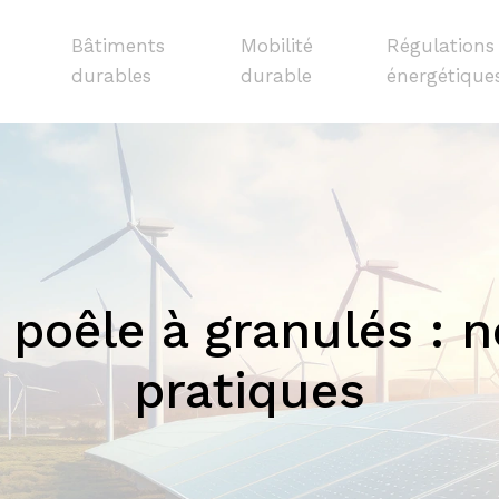
Bâtiments
Mobilité
Régulations
durables
durable
énergétique
n poêle à granulés :
pratiques