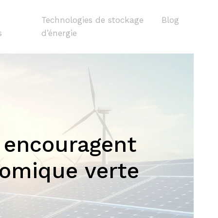
Technologies de stockage
Blog
s
d’énergie
s encouragent
nomique verte