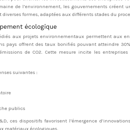
omaine de l’environnement, les gouvernements créent u
t diverses formes, adaptées aux différents stades du proc
ppement écologique
édiés aux projets environnementaux permettent aux entr
s pays offrent des taux bonifiés pouvant atteindre 30% 
missions de CO2. Cette mesure incite les entreprises à
enses suivantes :
toire
che publics
R&D, ces dispositifs favorisent l’émergence d’innovat
x matériaux écologiques.