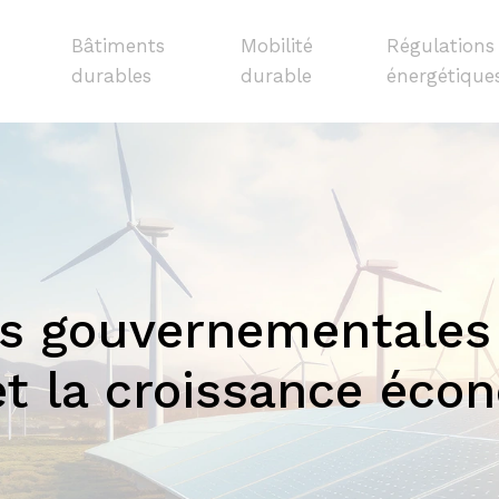
Bâtiments
Mobilité
Régulations
durables
durable
énergétique
ves gouvernementale
 et la croissance éco