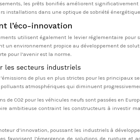
sements, les prêts bonifiés améliorent significativement l
eurs installations dans une optique de sobriété énergétique
nt l’éco-innovation
ments utilisent également le levier réglementaire pour st
ent un environnement propice au développement de solut
rte pour l’avenir est la norme.
 les secteurs industriels
missions de plus en plus strictes pour les principaux sec
 de polluants atmosphériques qui diminuent progressiveme
ns de CO2 pour les véhicules neufs sont passées en Euro
oire ambitieuse contraint les constructeurs à investir ma
oteur d’innovation, poussant les industriels à dévelop
lles favorisent l’émergence de solutions de rupture et a