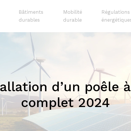
Bâtiments
Mobilité
Régulations
durables
durable
énergétique
tallation d’un poêle à
complet 2024